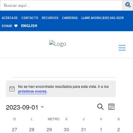
Buscar:
ACERCA DE
CONTACTO
RECURSOS
CARRERAS
LLAME AHORA (805) 642-0239
ENGLISH
DONAR
Eventos
No se han encontrado resultados para esta vista. Ir a los
Aviso
próximos events
.
Navegación
Naveg
2023-09-01
Buscar
Mes
de
Seleccionar
de
Calendario
D
DOMINGO
L
LUNES
METRO
MARTES
X
MIÉRCOLES
J
JUEVES
V
VIERNES
S
SÁBADO
fecha.
búsqueda
vistas
de
0
0
0
0
0
0
0
27
28
29
30
31
1
2
y