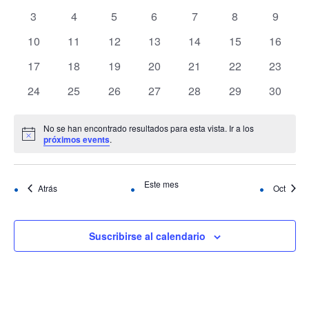
Events
events
events
events
events
events
events
events
de
vistas
0
0
0
0
0
0
0
3
4
5
6
7
8
9
de
events
events
events
events
events
events
events
Event
0
0
0
0
0
0
0
10
11
12
13
14
15
16
Events
events
events
events
events
events
events
events
0
0
0
0
0
0
0
17
18
19
20
21
22
23
events
events
events
events
events
events
events
0
0
0
0
0
0
0
24
25
26
27
28
29
30
events
events
events
events
events
events
events
No se han encontrado resultados para esta vista. Ir a los
Aviso
próximos events
.
Este mes
Atrás
Oct
Suscribirse al calendario