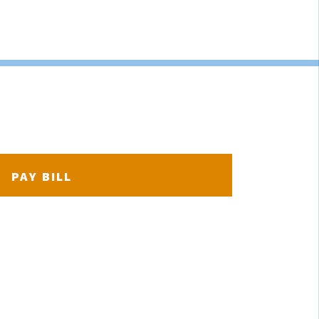
s de Livingston
PAY BILL