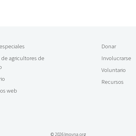
especiales
Donar
de agricultores de
Involucrarse
o
Voluntario
io
Recursos
ios web
© 2026 lmovna.org