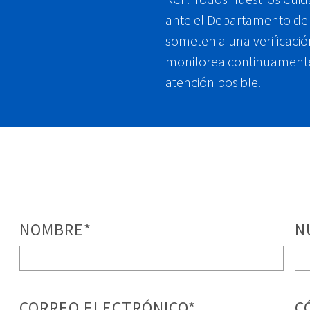
ante el Departamento de 
someten a una verificaci
monitorea continuamente 
atención posible.
NOMBRE
*
N
CORREO ELECTRÓNICO
*
C